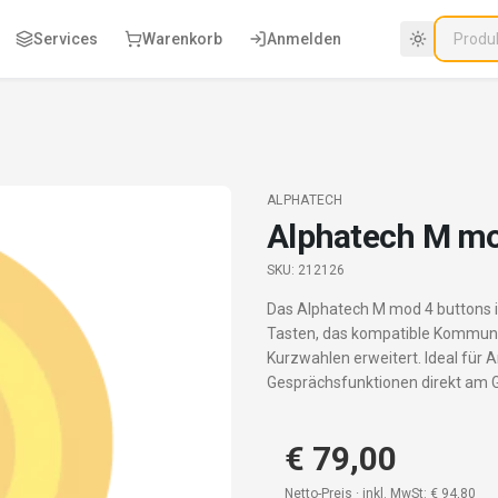
Services
Warenkorb
Anmelden
ALPHATECH
Alphatech M mo
SKU:
212126
Das Alphatech M mod 4 buttons 
Tasten, das kompatible Kommuni
Kurzwahlen erweitert. Ideal für A
Gesprächsfunktionen direkt am G
€ 79,00
Netto-Preis · inkl. MwSt:
€ 94,80