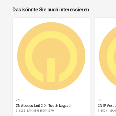
Das könnte Sie auch interessieren
2N
2N
2N Access Unit 2.0 - Touch keypad
2N IP Vers
916032
· EAN: 8595159514970
9155031
· EAN