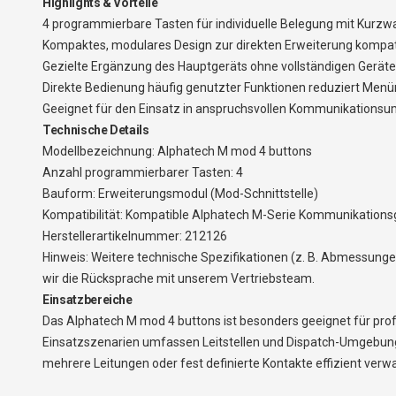
Highlights & Vorteile
4 programmierbare Tasten für individuelle Belegung mit Kurzw
Kompaktes, modulares Design zur direkten Erweiterung kompat
Gezielte Ergänzung des Hauptgeräts ohne vollständigen Geräte
Direkte Bedienung häufig genutzter Funktionen reduziert Menü
Geeignet für den Einsatz in anspruchsvollen Kommunikationsum
Technische Details
Modellbezeichnung: Alphatech M mod 4 buttons
Anzahl programmierbarer Tasten: 4
Bauform: Erweiterungsmodul (Mod-Schnittstelle)
Kompatibilität: Kompatible Alphatech M-Serie Kommunikations
Herstellerartikelnummer: 212126
Hinweis: Weitere technische Spezifikationen (z. B. Abmessungen,
wir die Rücksprache mit unserem Vertriebsteam.
Einsatzbereiche
Das Alphatech M mod 4 buttons ist besonders geeignet für profe
Einsatzszenarien umfassen Leitstellen und Dispatch-Umgebun
mehrere Leitungen oder fest definierte Kontakte effizient ver