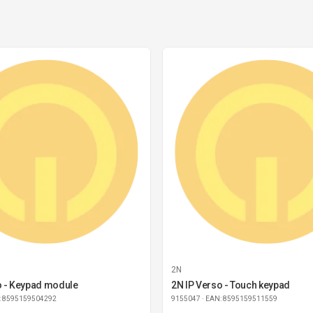
2N
o - Keypad module
2N IP Verso - Touch keypad
: 8595159504292
9155047
· EAN: 8595159511559