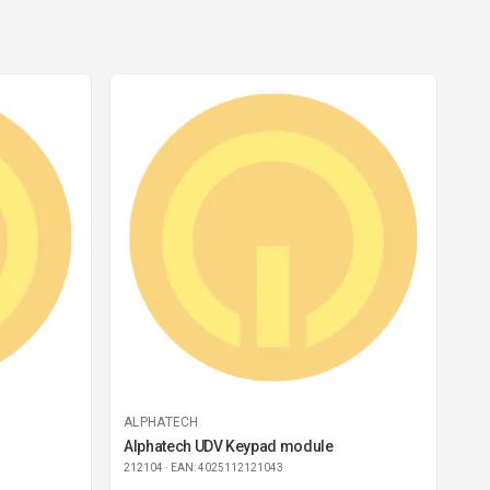
ALPHATECH
Alphatech UDV Keypad module
212104
· EAN: 4025112121043