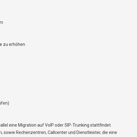
rm
se zu erhöhen
üfen)
el eine Migration auf VoIP oder SIP-Trunking stattfindet.
owie Rechenzentren, Callcenter und Dienstleister, die eine