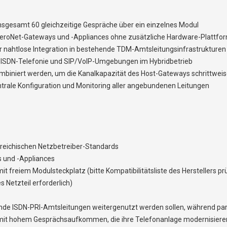
insgesamt 60 gleichzeitige Gespräche über ein einzelnes Modul
beroNet-Gateways und -Appliances ohne zusätzliche Hardware-Plattfo
ür nahtlose Integration in bestehende TDM-Amtsleitungsinfrastrukturen
r ISDN-Telefonie und SIP/VoIP-Umgebungen im Hybridbetrieb
biniert werden, um die Kanalkapazität des Host-Gateways schrittwei
trale Konfiguration und Monitoring aller angebundenen Leitungen
erreichischen Netzbetreiber-Standards
s und -Appliances
freiem Modulsteckplatz (bitte Kompatibilitätsliste des Herstellers pr
 Netzteil erforderlich)
nde ISDN-PRI-Amtsleitungen weitergenutzt werden sollen, während parall
it hohem Gesprächsaufkommen, die ihre Telefonanlage modernisieren, s