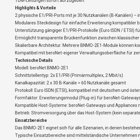
TDM-Leitungen sofort aufzugeben.
Highlights & Vorteile
2 physische E1/PRI-Ports mit je 30 Nutzkanälen (B-Kanälen) – 
Modulares Steckdesign für einfache Erweiterung kompatibler 
Unterstützung gängiger E1/PRI-Protokolle (Euro ISDN / ETSI) f
Ermöglicht transparente Brückenfunktion zwischen klassische
Skalierbare Architektur: Mehrere BNMO-2E1-Module können kom
Kompatibel mit beroNet-eigener Verwaltungsoberfläche für zen
Technische Details
Modell: beroNet BNMO-2E1
Schnittstellentyp: 2x E1/PRI (Primärmultiplex, 2 Mbit/s)
Kanalkapazität: 2 x 30 B-Kanäle = 60 Nutzkanäle gesamt
Protokoll: Euro ISDN (ETSI), kompatibel mit deutschen und öst
Formfaktor: Erweiterungsmodul (Plug-in) für beroNet-Gateway
Kompatible Host-Systeme: beroNet-Gateways und Appliances mit 
Betrieb: Stromversorgung über das Host-System (kein separates
Einsatzbereiche
Das BNMO-2E1 eignet sich für alle Szenarien, in denen bestehe
Typische Einsatzbereiche sind mittelständische Unternehmen m