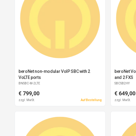
beroNet non-modular VoIP SBC with 2
beroNet Vo
VoLTE ports
and 2 FXS
BNSBC-M-2LTE
SBCSB2HY
€ 799,00
€ 649,00
zzgl. MwSt.
Auf Bestellung
zzgl. MwSt.