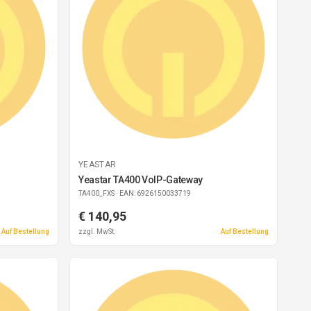
YEASTAR
Yeastar TA400 VoIP-Gateway
TA400_FXS
· EAN: 6926150033719
€ 140,95
Auf Bestellung
zzgl. MwSt.
Auf Bestellung