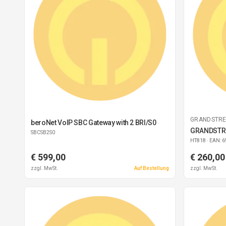
GRANDSTR
beroNet VoIP SBC Gateway with 2 BRI/S0
GRANDSTR
SBCSB2S0
HT818
· EAN: 
€ 599,00
€ 260,00
zzgl. MwSt.
Auf Bestellung
zzgl. MwSt.