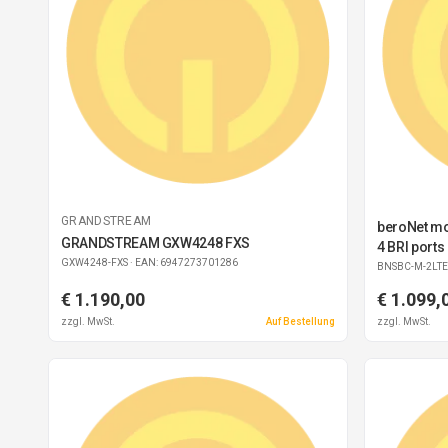
GRANDSTREAM
beroNet mo
GRANDSTREAM GXW4248 FXS
4 BRI ports
GXW4248-FXS
· EAN: 6947273701286
BNSBC-M-2LTE
€ 1.190,00
€ 1.099,
zzgl. MwSt.
Auf Bestellung
zzgl. MwSt.