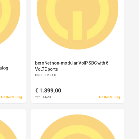
beroNet non-modular VoIP SBC with 6
nalog
VoLTE ports
BNSBC-M-6LTE
€ 1.399,00
Auf Bestellung
zzgl. MwSt.
Auf Bestellung