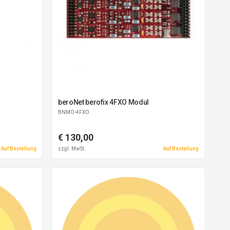
beroNet berofix 4FXO Modul
BNMO-4FXO
€ 130,00
Auf Bestellung
zzgl. MwSt.
Auf Bestellung