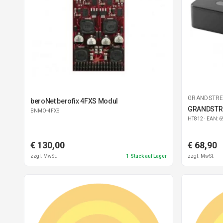
GRANDSTR
beroNet berofix 4FXS Modul
GRANDSTR
BNMO-4FXS
HT812
· EAN: 
€ 130,00
€ 68,90
zzgl. MwSt.
1
Stück auf Lager
zzgl. MwSt.