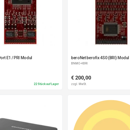
ort E1 / PRI Modul
beroNet berofix 4S0 (BRI) Modul
BNMO-4BRI
€ 200,00
22
Stück auf Lager
zzgl. MwSt.