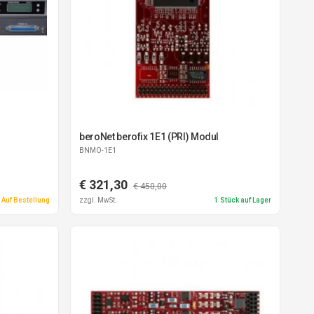
beroNet berofix 1E1 (PRI) Modul
BNMO-1E1
€ 321,30
€ 450,00
Auf Bestellung
zzgl. MwSt.
1
Stück auf Lager