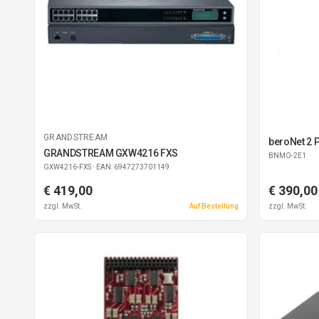
GRANDSTREAM
beroNet 2 P
GRANDSTREAM GXW4216 FXS
BNMO-2E1
GXW4216-FXS
· EAN: 6947273701149
€ 419,00
€ 390,00
zzgl. MwSt.
Auf Bestellung
zzgl. MwSt.