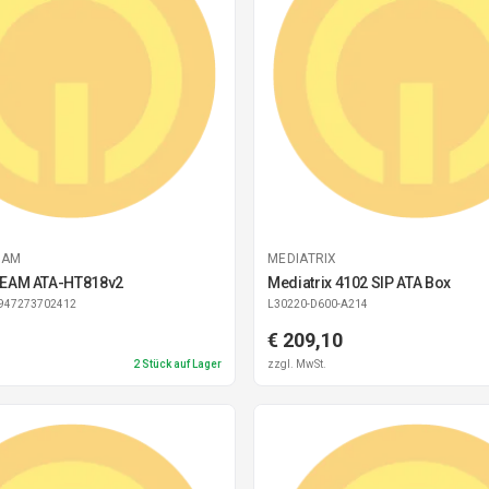
EAM
MEDIATRIX
EAM ATA-HT818v2
Mediatrix 4102 SIP ATA Box
6947273702412
L30220-D600-A214
€ 209,10
2
Stück auf Lager
zzgl. MwSt.