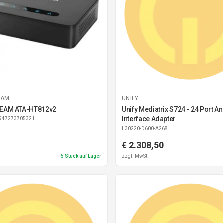
EAM
UNIFY
EAM ATA-HT812v2
Unify Mediatrix S724 - 24 Port A
Interface Adapter
6947273705321
L30220-D600-A268
€ 2.308,50
5
Stück auf Lager
zzgl. MwSt.