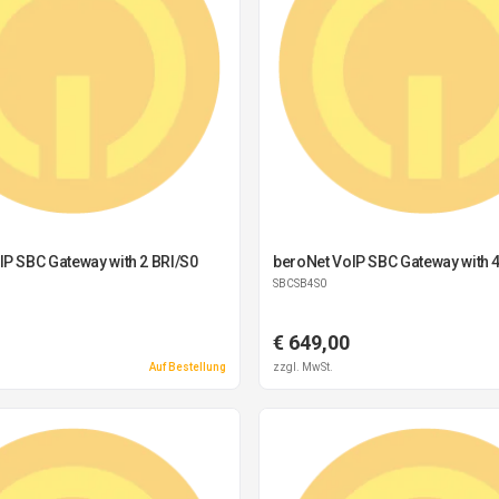
IP SBC Gateway with 2 BRI/S0
beroNet VoIP SBC Gateway with 4
SBCSB4S0
€ 649,00
Auf Bestellung
zzgl. MwSt.