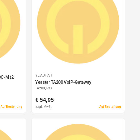
YEASTAR
BC-M (2
Yeastar TA200 VoIP-Gateway
TA200_FXS
€ 54,95
Auf Bestellung
zzgl. MwSt.
Auf Bestellung