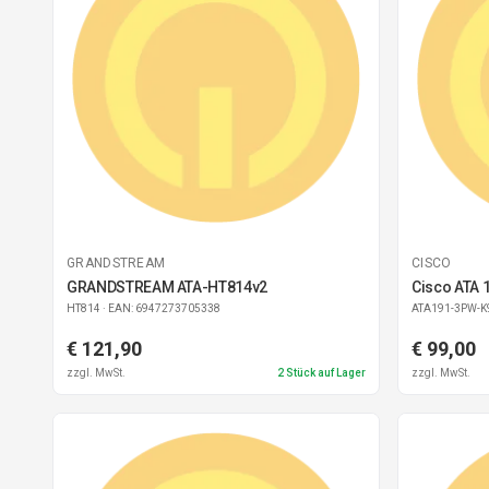
GRANDSTREAM
CISCO
GRANDSTREAM ATA-HT814v2
Cisco ATA 
HT814
· EAN: 6947273705338
ATA191-3PW-K
€ 121,90
€ 99,00
zzgl. MwSt.
2
Stück auf Lager
zzgl. MwSt.