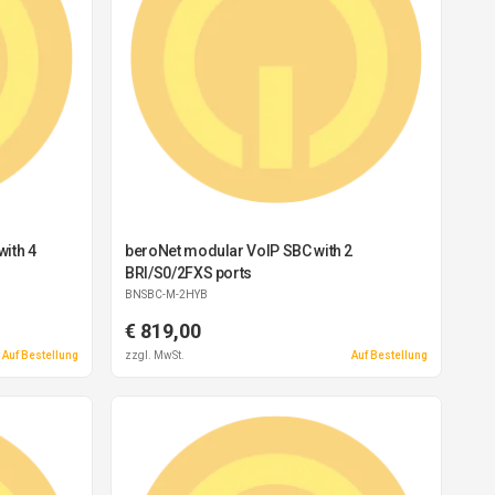
ith 4
beroNet modular VoIP SBC with 2
BRI/S0/2FXS ports
BNSBC-M-2HYB
€ 819,00
Auf Bestellung
zzgl. MwSt.
Auf Bestellung