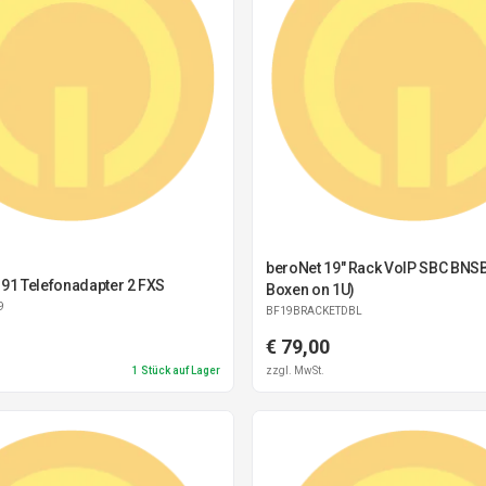
beroNet 19" Rack VoIP SBC BNS
191 Telefonadapter 2 FXS
Boxen on 1U)
9
BF19BRACKETDBL
€ 79,00
1
Stück auf Lager
zzgl. MwSt.