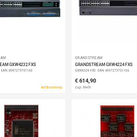
EAM
GRANDSTREAM
EAM GXW4232 FXS
GRANDSTREAM GXW4224 FXS
· EAN: 6947273701163
GXW4224-FXS
· EAN: 6947273701156
€ 614,90
Auf Bestellung
zzgl. MwSt.