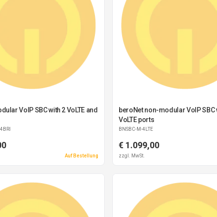
dular VoIP SBC with 2 VoLTE and
beroNet non-modular VoIP SBC w
VoLTE ports
4BRI
BNSBC-M-4LTE
00
€ 1.099,00
Auf Bestellung
zzgl. MwSt.