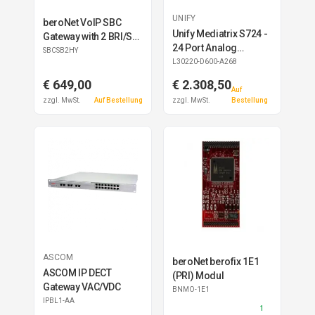
UNIFY
beroNet VoIP SBC
Unify Mediatrix S724 -
Gateway with 2 BRI/S0
24 Port Analog
and 2 FXS
SBCSB2HY
Interface Adapter
L30220-D600-A268
€ 649,00
€ 2.308,50
Auf
zzgl. MwSt.
Auf Bestellung
zzgl. MwSt.
Bestellung
ASCOM
beroNet berofix 1E1
ASCOM IP DECT
(PRI) Modul
Gateway VAC/VDC
BNMO-1E1
IPBL1-AA
1