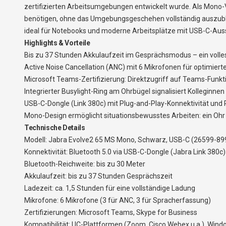
zertifizierten Arbeitsumgebungen entwickelt wurde. Als Mono-Va
benötigen, ohne das Umgebungsgeschehen vollständig auszublen
ideal für Notebooks und moderne Arbeitsplätze mit USB-C-Aus
Highlights & Vorteile
Bis zu 37 Stunden Akkulaufzeit im Gesprächsmodus – ein voll
Active Noise Cancellation (ANC) mit 6 Mikrofonen für optimi
Microsoft Teams-Zertifizierung: Direktzugriff auf Teams-Funk
Integrierter Busylight-Ring am Ohrbügel signalisiert Kolleginn
USB-C-Dongle (Link 380c) mit Plug-and-Play-Konnektivität und
Mono-Design ermöglicht situationsbewusstes Arbeiten: ein Ohr b
Technische Details
Modell: Jabra Evolve2 65 MS Mono, Schwarz, USB-C (26599-89
Konnektivität: Bluetooth 5.0 via USB-C-Dongle (Jabra Link 380c)
Bluetooth-Reichweite: bis zu 30 Meter
Akkulaufzeit: bis zu 37 Stunden Gesprächszeit
Ladezeit: ca. 1,5 Stunden für eine vollständige Ladung
Mikrofone: 6 Mikrofone (3 für ANC, 3 für Spracherfassung)
Zertifizierungen: Microsoft Teams, Skype for Business
Kompatibilität: UC-Plattformen (Zoom, Cisco Webex u.a.), Win