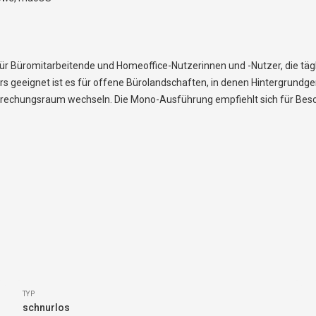
 für Büromitarbeitende und Homeoffice-Nutzerinnen und -Nutzer, die tä
 geeignet ist es für offene Bürolandschaften, in denen Hintergrundge
sprechungsraum wechseln. Die Mono-Ausführung empfiehlt sich für Besc
TYP
schnurlos