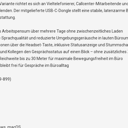
riante richtet es sich an Vieltelefonierer, Callcenter-Mitarbeitende u
den. Der mitgelieferte USB-C-Dongle stellt eine stabile, latenzarme 
stattung.
es Arbeitspensum über mehrere Tage ohne zwischenzeitliches Laden
erte Sprachqualität und reduzierte Umgebungsgeräusche in lauten Bür
tionen über die Headset-Taste, inklusive Statusanzeige und Stummscha
en und Kollegen den Gesprächsstatus auf einen Blick – ohne zusätzliche
 Reichweite bis zu 30 Meter für maximale Bewegungsfreiheit im Büro
leibt frei für Gespräche im Büroalltag
9-899)
dows, macOS