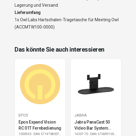
Lagerung und Versand.
Lieferumfang
1x Owl Labs Hartschalen-Tragetasche für Meeting Owl
(ACCMTW100-0000)
Das könnte Sie auch interessieren
EPOS
JABRA
Epos Expand Vision
Jabra PanaCast 50
RC 01T Fernbedienung
Video Bar System
Table Stand
1000930
· EAN: 5714708007319
14307-70
· EAN: 5706991030297