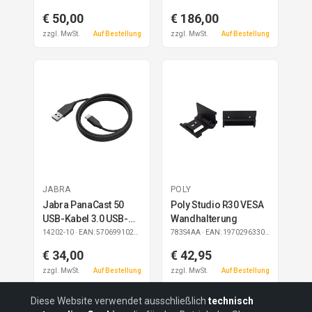
€ 50,00
€ 186,00
zzgl. MwSt.
Auf Bestellung
zzgl. MwSt.
Auf Bestellung
JABRA
POLY
Jabra PanaCast 50
Poly Studio R30 VESA
USB-Kabel 3.0 USB-
Wandhalterung
A/USB-C 2m
14202-10
· EAN: 5706991024227
783S4AA
· EAN: 197029633033
€ 34,00
€ 42,95
zzgl. MwSt.
Auf Bestellung
zzgl. MwSt.
Auf Bestellung
Diese Website verwendet ausschließlich
technisch