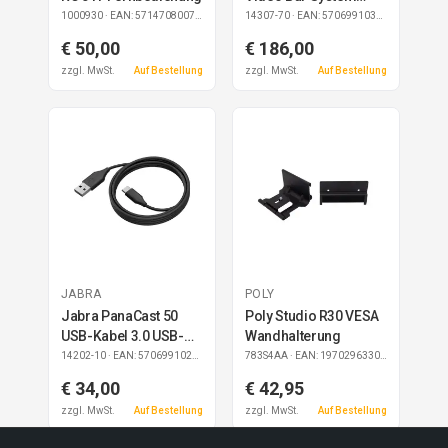
Table Stand
1000930
· EAN: 5714708007319
14307-70
· EAN: 5706991030297
€ 50,00
€ 186,00
zzgl. MwSt.
Auf Bestellung
zzgl. MwSt.
Auf Bestellung
JABRA
POLY
Jabra PanaCast 50
Poly Studio R30 VESA
USB-Kabel 3.0 USB-
Wandhalterung
A/USB-C 2m
14202-10
· EAN: 5706991024227
783S4AA
· EAN: 197029633033
€ 34,00
€ 42,95
zzgl. MwSt.
Auf Bestellung
zzgl. MwSt.
Auf Bestellung