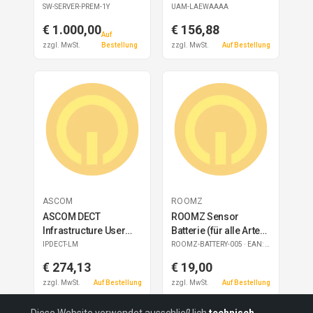
SW-SERVER-PREM-1Y
UAM-LAEWAAAA
€ 1.000,00
€ 156,88
Auf
zzgl. MwSt.
Bestellung
zzgl. MwSt.
Auf Bestellung
ASCOM
ROOMZ
ASCOM DECT
ROOMZ Sensor
Infrastructure User
Batterie (für alle Arten
license
von Sensoren)
IPDECT-LM
ROOMZ-BATTERY-005
· EAN: 7640183641152
€ 274,13
€ 19,00
zzgl. MwSt.
Auf Bestellung
zzgl. MwSt.
Auf Bestellung